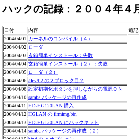
ハックの記録：２００４年４
日付
内容
追記
2004/04/01
カーネルのコンパイル（４）
2004/04/02
ローダ
2004/04/03
玄箱簡単インストール：失敗
2004/04/04
玄箱簡単インストール（２）：失敗
2004/04/05
ローダ（２）
2004/04/06
/dev/fl2 の２ブロック目？
2004/04/08
設定初期化ボタンを押しながらの電源ＯＮ
2004/04/10
samba パッケージの再作成
2004/04/11
HD-HG120LAN 購入
2004/04/12
HGLAN の firmimg.bin
2004/04/13
HD-HG120LAN にハックキット
2004/04/14
samba パッケージの再作成（２）