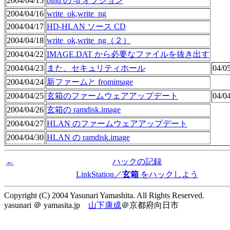
2004/04/15
bind の -u オプション
2004/04/16
write_ok,write_ng
2004/04/17
HD-HLAN ソース CD
2004/04/18
write_ok,write_ng（２）
2004/04/22
IMAGE.DAT から必要なファイルを抜き出す
2004/04/23
また、セキュリティホール
04/0
2004/04/24
新ファームと fromimage
2004/04/25
玄箱のファームウェアアップデート
04/0
2004/04/26
玄箱の ramdisk.image
2004/04/27
HLAN のファームウェアアップデート
2004/04/30
HLAN の ramdisk.image
←
ハックの記録
LinkStation／
玄箱
をハックしよう
Copyright (C) 2004 Yasunari Yamashita. All Rights Reserved.
yasunari ＠ yamasita.jp
山下康成
＠京都府向日市