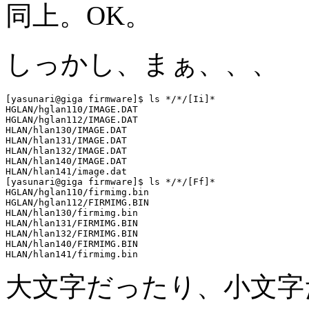
同上。OK。
しっかし、まぁ、、、
[yasunari@giga firmware]$ ls */*/[Ii]*

HGLAN/hglan110/IMAGE.DAT

HGLAN/hglan112/IMAGE.DAT

HLAN/hlan130/IMAGE.DAT

HLAN/hlan131/IMAGE.DAT

HLAN/hlan132/IMAGE.DAT

HLAN/hlan140/IMAGE.DAT

HLAN/hlan141/image.dat

[yasunari@giga firmware]$ ls */*/[Ff]*

HGLAN/hglan110/firmimg.bin

HGLAN/hglan112/FIRMIMG.BIN

HLAN/hlan130/firmimg.bin

HLAN/hlan131/FIRMIMG.BIN

HLAN/hlan132/FIRMIMG.BIN

HLAN/hlan140/FIRMIMG.BIN

大文字だったり、小文字