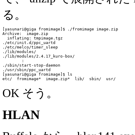
る。
[yasunari@giga fromimage]$ ./fromimage image.zip

Archive:  image.zip

  inflating: tmpimage.tgz

./etc/init.d/ppc_uartd

./etc/melco/timer_sleep

./lib/modules/

./lib/modules/2.4.17_kuro-box/

	:

./sbin/start-stop-daemon

./usr/sbin/ppc_uartd

[yasunari@giga fromimage]$ ls

OK そう。
HLAN