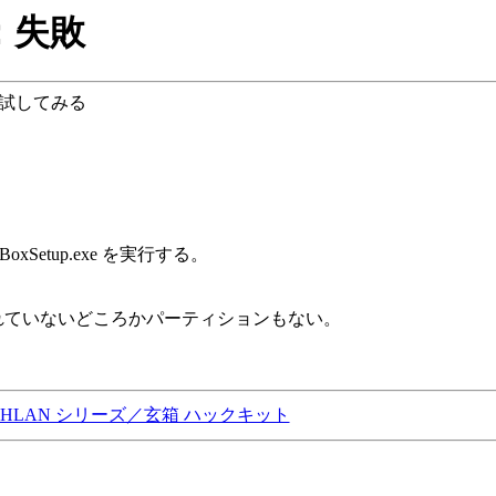
：失敗
って試してみる
oxSetup.exe を実行する。
c が作成されていないどころかパーティションもない。
on HD-HLAN シリーズ／玄箱 ハックキット