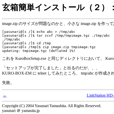
玄箱簡単インストール（２）
image.zip のサイズが問題なのかと、小さな image.zip を作
[yasunari@ls /]$ echo abc > /tmp/abc

[yasunari@ls /]$ tar zcvf /tmp/tmpimage.tgz ./tmp/abc

./tmp/abc

[yasunari@ls /]$ cd /tmp

[yasunari@ls /tmp]$ zip image.zip tmpimage.tgz

これを KuroBoxSetup.exe と同じディレクトリにおいて、 KuroB
「セットアップが完了しました」と出るのだが、、、
KURO-BOX-EM に telnet してみたところ、 tmp/ab
失敗。
←
LinkStati
Copyright (C) 2004 Yasunari Yamashita. All Rights Reserved.
yasunari ＠ yamasita.jp