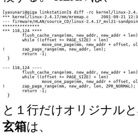
[yasunari@giga linkstation]$ diff -rc kernel/linux-2.4.
*** kernel/linux-2.4.17/mm/mremap.c     2001-09-21 12:3
--- firmware/HLAN/source_CD/linux-2.4.17_mvl21-sandpoin
***************

*** 118,124 ****

        flush_cache_range(mm, new_addr, new_addr + len)
        while ((offset += PAGE_SIZE) < len)

                move_one_page(mm, new_addr + offset, ol
!       zap_page_range(mm, new_addr, len);

        return -1;

  }

--- 118,124 ----

        flush_cache_range(mm, new_addr, new_addr + len)
        while ((offset += PAGE_SIZE) < len)

                move_one_page(mm, new_addr + offset, ol
!       zap_page_range(mm, new_addr, len, ZPR_NORMAL);

        return -1;

と１行だけオリジナルと
玄箱
は、