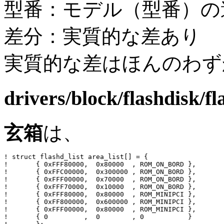
型番：モデル（型番）の
差分：実質的な差あり
実質的な差はほんのわず
drivers/block/flashdisk/fl
玄箱
は、
! struct flashd_list area_list[] = {

! 	{ 0xFFF80000,  0x80000  , ROM_ON_BORD },

! 	{ 0xFFC00000,  0x300000 , ROM_ON_BORD },

! 	{ 0xFFF00000,  0x70000  , ROM_ON_BORD },

! 	{ 0xFFF70000,  0x10000  , ROM_ON_BORD },

! 	{ 0xFFF80000,  0x80000  , ROM_MINIPCI },

! 	{ 0xFF800000,  0x600000 , ROM_MINIPCI },

! 	{ 0xFFF00000,  0x80000  , ROM_MINIPCI },

! 	{ 0         ,  0        , 0           }
