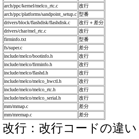
arch/ppc/kernel/melco_rtc.c
改行
arch/ppc/platforms/sandpoint_setup.c
型番
drivers/block/flashdisk/flashdisk.c
改行＋差分
drivers/char/mel_rtc.c
改行
firminfo.txt
型番
fs/super.c
差分
include/melco/bootinfo.h
改行
include/melco/firminfo.h
改行
include/melco/flashd.h
改行
include/melco/melco_hwctl.h
改行
include/melco/melco_rtc.h
改行
include/melco/melco_serial.h
改行
mm/mmap.c
差分
mm/mremap.c
差分
改行：改行コードの違い