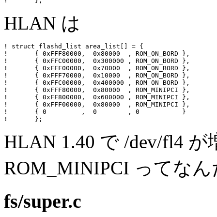
HLAN は
! struct flashd_list area_list[] = {

! 	{ 0xFFF80000,  0x80000  , ROM_ON_BORD },

! 	{ 0xFFC00000,  0x300000 , ROM_ON_BORD },

! 	{ 0xFFF00000,  0x70000  , ROM_ON_BORD },

! 	{ 0xFFF70000,  0x10000  , ROM_ON_BORD },

! 	{ 0xFFC00000,  0x400000 , ROM_ON_BORD },

! 	{ 0xFFF80000,  0x80000  , ROM_MINIPCI },

! 	{ 0xFF800000,  0x600000 , ROM_MINIPCI },

! 	{ 0xFFF00000,  0x80000  , ROM_MINIPCI },

! 	{ 0         ,  0        , 0           }

HLAN 1.40 で /dev
ROM_MINIPCI って
fs/super.c