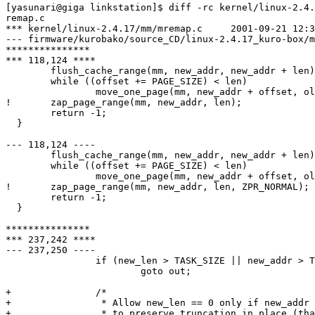
[yasunari@giga linkstation]$ diff -rc kernel/linux-2.4.
remap.c

*** kernel/linux-2.4.17/mm/mremap.c     2001-09-21 12:3
--- firmware/kurobako/source_CD/linux-2.4.17_kuro-box/m
***************

*** 118,124 ****

        flush_cache_range(mm, new_addr, new_addr + len)
        while ((offset += PAGE_SIZE) < len)

                move_one_page(mm, new_addr + offset, ol
!       zap_page_range(mm, new_addr, len);

        return -1;

  }

--- 118,124 ----

        flush_cache_range(mm, new_addr, new_addr + len)
        while ((offset += PAGE_SIZE) < len)

                move_one_page(mm, new_addr + offset, ol
!       zap_page_range(mm, new_addr, len, ZPR_NORMAL);

        return -1;

  }

***************

*** 237,242 ****

--- 237,250 ----

                if (new_len > TASK_SIZE || new_addr > T
                        goto out;

+               /*

+                * Allow new_len == 0 only if new_addr 
+                * to preserve truncation in place (tha