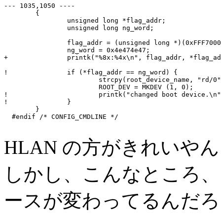
--- 1035,1050 ----

  	{

  		unsigned long *flag_addr;

  		unsigned long ng_word;

  		flag_addr = (unsigned long *)(0xFFF70000);

  		ng_word = 0x4e474e47;

+ 		printk("%8x:%4x\n", flag_addr, *flag_addr);

! 		if (*flag_addr == ng_word) {

  			strcpy(root_device_name, "rd/0");

  			ROOT_DEV = MKDEV (1, 0);

! 			printk("changed boot device.\n");

! 		}

  	}

  #endif /* CONFIG_CMDLINE */

HLAN の方がきれいや
しかし、こんなところ、な
ースが変わってるんだろ