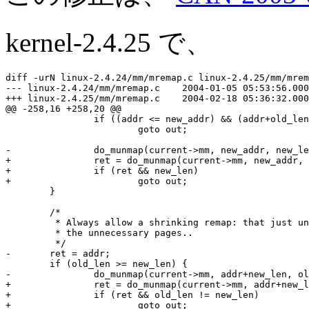
kernel-2.4.25 で、
diff -urN linux-2.4.24/mm/mremap.c linux-2.4.25/mm/mrem
--- linux-2.4.24/mm/mremap.c    2004-01-05 05:53:56.000
+++ linux-2.4.25/mm/mremap.c    2004-02-18 05:36:32.000
@@ -258,16 +258,20 @@

                if ((addr <= new_addr) && (addr+old_len
                        goto out;

-               do_munmap(current->mm, new_addr, new_le
+               ret = do_munmap(current->mm, new_addr, 
+               if (ret && new_len)

+                       goto out;

        }

        /*

         * Always allow a shrinking remap: that just un
         * the unnecessary pages..

         */

-       ret = addr;

        if (old_len >= new_len) {

-               do_munmap(current->mm, addr+new_len, ol
+               ret = do_munmap(current->mm, addr+new_l
+               if (ret && old_len != new_len)

+                       goto out;
