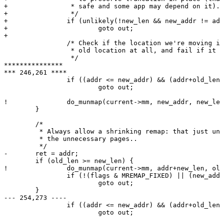
+                * safe and some app may depend on it).

+                */

+               if (unlikely(!new_len && new_addr != ad
+                       goto out;

+

                /* Check if the location we're moving i
                 * old location at all, and fail if it 
                 */

***************

*** 246,261 ****

                if ((addr <= new_addr) && (addr+old_len
                        goto out;

!               do_munmap(current->mm, new_addr, new_le
        }

        /*

         * Always allow a shrinking remap: that just un
         * the unnecessary pages..

         */

-       ret = addr;

        if (old_len >= new_len) {

!               do_munmap(current->mm, addr+new_len, ol
                if (!(flags & MREMAP_FIXED) || (new_add
                        goto out;

        }

--- 254,273 ----

                if ((addr <= new_addr) && (addr+old_len
                        goto out;
