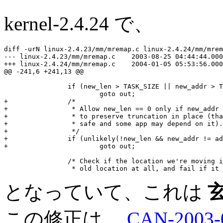
kernel-2.4.24 で、
diff -urN linux-2.4.23/mm/mremap.c linux-2.4.24/mm/mrem
--- linux-2.4.23/mm/mremap.c    2003-08-25 04:44:44.000
+++ linux-2.4.24/mm/mremap.c    2004-01-05 05:53:56.000
@@ -241,6 +241,13 @@

                if (new_len > TASK_SIZE || new_addr > T
                        goto out;

+               /*

+                * Allow new_len == 0 only if new_addr 
+                * to preserve truncation in place (tha
+                * safe and some app may depend on it).

+                */

+               if (unlikely(!new_len && new_addr != ad
+                       goto out;

                /* Check if the location we're moving i
となっていて、これは
この修正は、
CAN-2003-