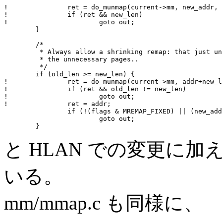
!               ret = do_munmap(current->mm, new_addr, 
!               if (ret && new_len)

!                       goto out;

        }

        /*

         * Always allow a shrinking remap: that just un
         * the unnecessary pages..

         */

        if (old_len >= new_len) {

!               ret = do_munmap(current->mm, addr+new_l
!               if (ret && old_len != new_len)

!                       goto out;

!               ret = addr;

                if (!(flags & MREMAP_FIXED) || (new_add
                        goto out;

と HLAN での変更に
いる。
mm/mmap.c も同様に、