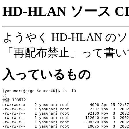
HD-HLAN ソース C
ようやく HD-HLAN の
「再配布禁止」って書い
入っているもの
[yasunari@giga SourceCD]$ ls -lR

.:

合計 103572

drwxrwsr-x    2 yasunari root         4096 Apr 15 22:57
-rw-rw-r--    1 yasunari root         2307 Nov  3  2002
-rw-rw-r--    1 yasunari root        92160 Nov  3  2002
-rw-rw-r--    1 yasunari root       112640 Nov  3  2002
-rw-rw-r--    1 yasunari root      1208320 Nov  3  2002
-rw-rw-r--    1 yasunari root        10675 Nov  3  2002