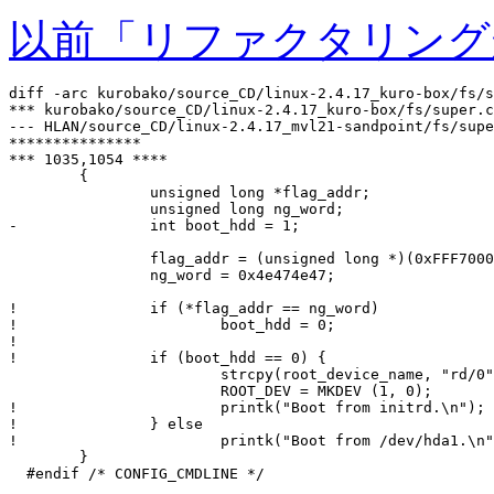
以前「リファクタリング
diff -arc kurobako/source_CD/linux-2.4.17_kuro-box/fs/s
*** kurobako/source_CD/linux-2.4.17_kuro-box/fs/super.c	2004-03-15 00:13:56.000000000 +0900

--- HLAN/source_CD/linux-2.4.17_mvl21-sandpoint/fs/super.c	2004-02-18 16:43:00.000000000 +
***************

*** 1035,1054 ****

  	{

  		unsigned long *flag_addr;

  		unsigned long ng_word;

- 		int boot_hdd = 1;

  		flag_addr = (unsigned long *)(0xFFF70000);

  		ng_word = 0x4e474e47;

! 		if (*flag_addr == ng_word) 

! 			boot_hdd = 0;

! 

! 		if (boot_hdd == 0) {

  			strcpy(root_device_name, "rd/0");

  			ROOT_DEV = MKDEV (1, 0);

! 			printk("Boot from initrd.\n");

! 		} else

! 			printk("Boot from /dev/hda1.\n");

  	}

  #endif /* CONFIG_CMDLINE */
