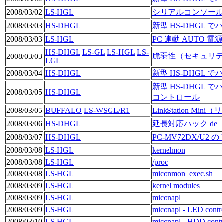
2008/03/02
LS-HGL
シリアルコンソール / ser
2008/03/03
HS-DHGL
新型 HS-DHGL
2008/03/03
LS-HGL
PC 連動 AUTO 電源機能 / 
HS-DHGL
LS-GL
LS-HGL
LS-
脆弱性（セキュリ
2008/03/03
LGL
2008/03/04
HS-DHGL
新型 HS-DHGL 
新型 HS-DHGL 
2008/03/05
HS-DHGL
コントロール
2008/03/05
BUFFALO
LS-WSGL/R1
LinkStation M
2008/03/06
HS-DHGL
延長対応ハック de
2008/03/07
HS-DHGL
PC-MV72DX/U2 の
2008/03/08
LS-HGL
kernelmon
2008/03/08
LS-HGL
/proc
2008/03/08
LS-HGL
miconmon_exec.sh
2008/03/09
LS-HGL
kernel modules
2008/03/09
LS-HGL
miconapl
2008/03/09
LS-HGL
miconapl - LED contr
2008/03/10
LS-HGL
miconapl - HDD contr