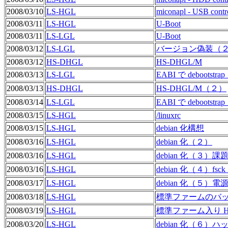
2008/03/10
LS-HGL
miconapl - USB contr
2008/03/11
LS-HGL
U-Boot
2008/03/11
LS-LGL
U-Boot
2008/03/12
LS-LGL
バージョン偽装（
2008/03/12
HS-DHGL
HS-DHGL/M
2008/03/13
LS-LGL
EABI で debootstr
2008/03/13
HS-DHGL
HS-DHGL/M（２）
2008/03/14
LS-LGL
EABI で debootstr
2008/03/15
LS-HGL
/linuxrc
2008/03/15
LS-HGL
debian 化構想
2008/03/16
LS-HGL
debian 化（２）
2008/03/16
LS-HGL
debian 化（３）
2008/03/16
LS-HGL
debian 化（４）f
2008/03/17
LS-HGL
debian 化（５
2008/03/18
LS-HGL
標準ファームのバ
2008/03/19
LS-HGL
標準ファーム入り H
2008/03/20
LS-HGL
debian 化（６