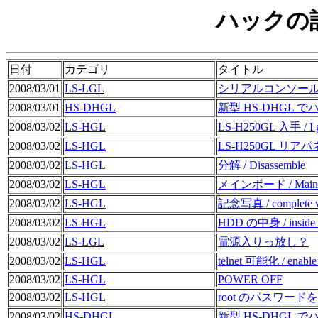
ハックの記
日付
カテゴリ
タイトル
2008/03/01
LS-LGL
シリアルコンソール / Attac
2008/03/01
HS-DHGL
新型 HS-DHGL で
2008/03/02
LS-HGL
LS-H250GL 入手 / I 
2008/03/02
LS-HGL
LS-H250GL リアパネル 
2008/03/02
LS-HGL
分解 / Disassemble
2008/03/02
LS-HGL
メインボード / Main 
2008/03/02
LS-HGL
記念写真 / complete 
2008/03/02
LS-HGL
HDD の中身 / inside th
2008/03/02
LS-LGL
電源入りっ放し？
2008/03/02
LS-HGL
telnet 可能化 / enable 
2008/03/02
LS-HGL
POWER OFF
2008/03/02
LS-HGL
root のパスワードをつぶす /
2008/03/02
HS-DHGL
新型 HS-DHGL 