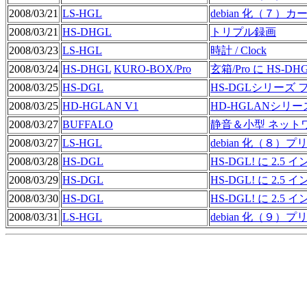
2008/03/21
LS-HGL
debian 化（７）
2008/03/21
HS-DHGL
トリプル録画
2008/03/23
LS-HGL
時計 / Clock
2008/03/24
HS-DHGL
KURO-BOX/Pro
玄箱/Pro に HS-DH
2008/03/25
HS-DGL
HS-DGLシリーズ 
2008/03/25
HD-HGLAN V1
HD-HGLANシリー
2008/03/27
BUFFALO
静音＆小型 ネット
2008/03/27
LS-HGL
debian 化（８）
2008/03/28
HS-DGL
HS-DGL! に 2.5 
2008/03/29
HS-DGL
HS-DGL! に 2.
2008/03/30
HS-DGL
HS-DGL! に 2
2008/03/31
LS-HGL
debian 化（９