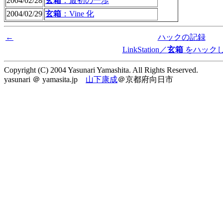
2004/02/28
玄箱
：最初の一歩
2004/02/29
玄箱
：Vine 化
←
ハックの記録
LinkStation／
玄箱
をハック
Copyright (C) 2004 Yasunari Yamashita. All Rights Reserved.
yasunari ＠ yamasita.jp
山下康成
＠京都府向日市