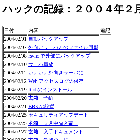
ハックの記録：２００４年２
日付
内容
追記
2004/02/01
自動バックアップ
2004/02/07
外向けサーバとのファイル同期
2004/02/08
rsync で外部にバックアップ
2004/02/10
サーバ構成
2004/02/11
いよいよ外向きサーバに
2004/02/12
Web アクセスログの保存
2004/02/19
ftpd のインストール
2004/02/20
玄箱
予約
2004/02/21
BBS の設置
2004/02/25
セキュリティアップデート
2004/02/25
玄箱
：３月中旬入荷？
2004/02/27
玄箱
：入手ドキュメント