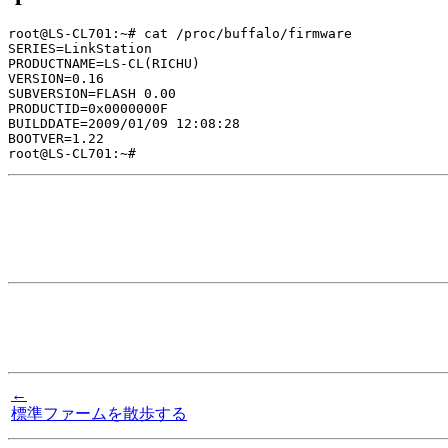
root@LS-CL701:~# cat /proc/buffalo/firmware

SERIES=LinkStation

PRODUCTNAME=LS-CL(RICHU)

VERSION=0.16

SUBVERSION=FLASH 0.00

PRODUCTID=0x0000000F

BUILDDATE=2009/01/09 12:08:28

BOOTVER=1.22

←
標準ファームを散歩する