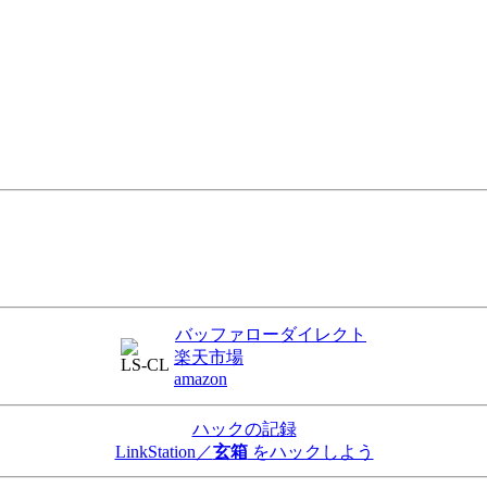
バッファローダイレクト
楽天市場
LS-CL
amazon
ハックの記録
LinkStation／
玄箱
をハックしよう