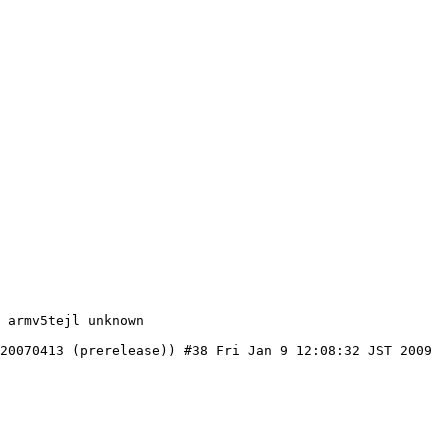
 armv5tejl unknown

20070413 (prerelease)) #38 Fri Jan 9 12:08:32 JST 2009
