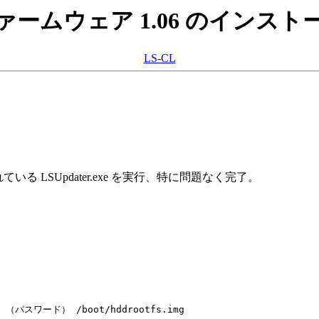
ァームウェア 1.06 のインスト
LS-CL
。
クされている LSUpdater.exe を実行、特に問題なく完了。
 -P （パスワード） /boot/hddrootfs.img
