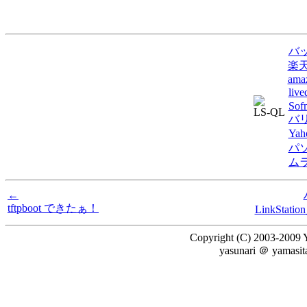
バ
楽
ama
li
Sof
LS-QL
バ
Ya
パ
ム
←
tftpboot できたぁ！
LinkStatio
Copyright (C) 2003-2009 Y
yasunari ＠ yamasi