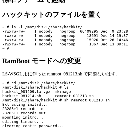
ハックキットのファイルを置く
~ # ls -l /mnt/disk1/share/hackkit/

-rwxrw-rw-    1 nobody   nogroup  66409295 Dec  9 23:28
-rwxrw-rw-    1 nobody   nogroup     18691 Dec 14 19:37
-rwxrw-rw-    1 nobody   nogroup     15920 Oct 26 14:46
-rwxrw-rw-    1 nobody   nogroup      1067 Dec 13 09:11
RamBoot モードへの変更
LS-WSGL 用に作った ramroot_081213.sh で問題ないはず。
~ # cd /mnt/disk1/share/hackkit/

/mnt/disk1/share/hackkit # ls

hackkit_081209.tar.gz  mkimage

hackkit_081214.sh      ramroot_081213.sh

/mnt/disk1/share/hackkit # sh ramroot_081213.sh

Extracting initrd...

23286+1 records in

23286+1 records out

mounting initrd...

editing linuxrc...

clearing root's password...
