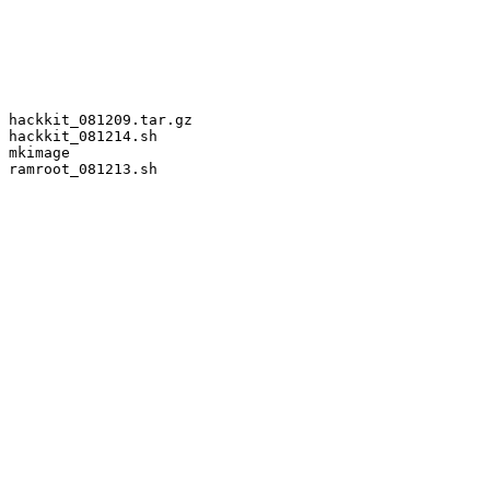
 hackkit_081209.tar.gz

 hackkit_081214.sh

 mkimage

 ramroot_081213.sh
