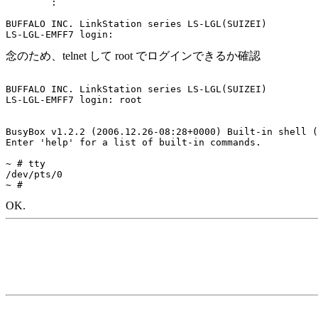
	:

BUFFALO INC. LinkStation series LS-LGL(SUIZEI)

念のため、telnet して root でログインできるか確認
BUFFALO INC. LinkStation series LS-LGL(SUIZEI)

LS-LGL-EMFF7 login: root

BusyBox v1.2.2 (2006.12.26-08:28+0000) Built-in shell (
Enter 'help' for a list of built-in commands.

~ # tty

/dev/pts/0

OK.