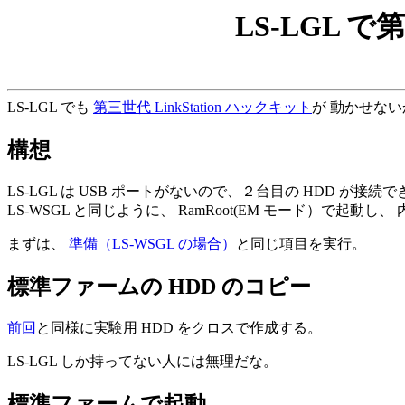
LS-LGL で
LS-LGL でも
第三世代 LinkStation ハックキット
が 動かせな
構想
LS-LGL は USB ポートがないので、２台目の HDD が接続
LS-WSGL と同じように、 RamRoot(EM モード）で起動
まずは、
準備（LS-WSGL の場合）
と同じ項目を実行。
標準ファームの HDD のコピー
前回
と同様に実験用 HDD をクロスで作成する。
LS-LGL しか持ってない人には無理だな。
標準ファームで起動