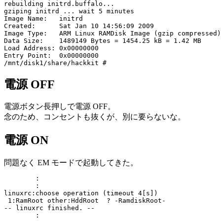
rebuilding initrd.buffalo...

gziping initrd ... wait 5 minutes

Image Name:   initrd

Created:      Sat Jan 10 14:56:09 2009

Image Type:   ARM Linux RAMDisk Image (gzip compressed)

Data Size:    1489149 Bytes = 1454.25 kB = 1.42 MB

Load Address: 0x00000000

Entry Point:  0x00000000

電源 OFF
電源ボタン長押しで電源 OFF。
念のため、コンセントも抜くが、別に要らないな。
電源 ON
問題なく EM モードで起動してきた。
	:

	:

linuxrc:choose operation (timeout 4[s])

 1:RamRoot other:HddRoot  ? -RamdiskRoot-

-- linuxrc finished. --

	:
