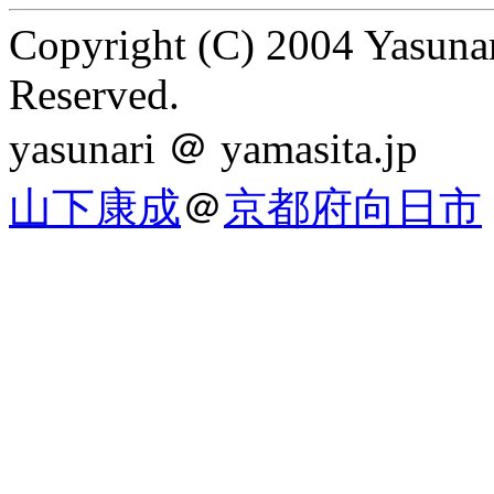
Copyright (C) 2004 Yasunar
Reserved.
yasunari ＠ yamasita.jp
山下康成
＠
京都府向日市