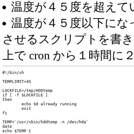
温度が４５度を超えて
温度が４５度以下にな
させるスクリプトを書き、
上で cron から１時間
#!/bin/sh

TEMPLIMIT=45

LOCKFILE=/tmp/HDDtemp

if [ -f $LOCKFILE ]

then

	echo $0 already running

	exit

fi

TEMP=`/usr/sbin/hddtemp -n /dev/hda`

date

echo $TEMP C
