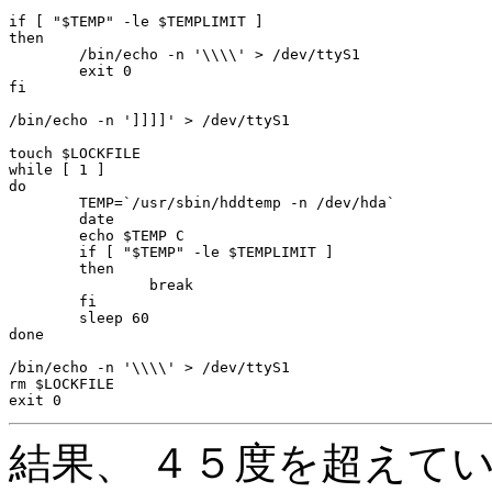
if [ "$TEMP" -le $TEMPLIMIT ]

then

	/bin/echo -n '\\\\' > /dev/ttyS1

	exit 0

fi

/bin/echo -n ']]]]' > /dev/ttyS1

touch $LOCKFILE

while [ 1 ]

do

	TEMP=`/usr/sbin/hddtemp -n /dev/hda`

	date

	echo $TEMP C

	if [ "$TEMP" -le $TEMPLIMIT ]

	then

		break

	fi

	sleep 60

done

/bin/echo -n '\\\\' > /dev/ttyS1

rm $LOCKFILE

結果、 ４５度を超えて